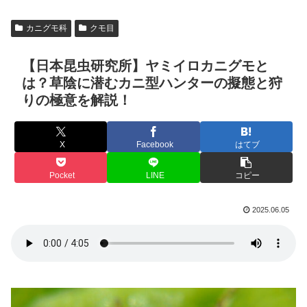
カニグモ科
クモ目
【日本昆虫研究所】ヤミイロカニグモと
は？草陰に潜むカニ型ハンターの擬態と狩
りの極意を解説！
X
Facebook
はてブ
Pocket
LINE
コピー
2025.06.05