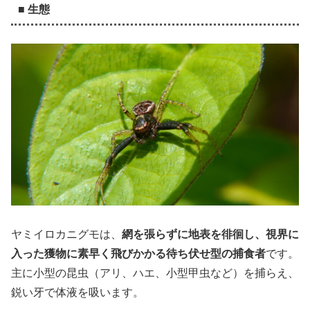
■ 生態
ヤミイロカニグモは、
網を張らずに地表を徘徊し、視界に
入った獲物に素早く飛びかかる待ち伏せ型の捕食者
です。
主に小型の昆虫（アリ、ハエ、小型甲虫など）を捕らえ、
鋭い牙で体液を吸います。