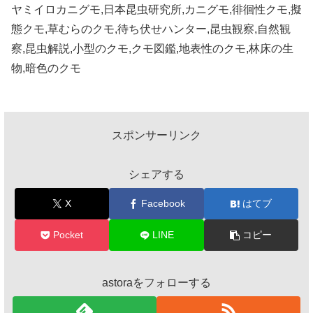
ヤミイロカニグモ,日本昆虫研究所,カニグモ,徘徊性クモ,擬
態クモ,草むらのクモ,待ち伏せハンター,昆虫観察,自然観
察,昆虫解説,小型のクモ,クモ図鑑,地表性のクモ,林床の生
物,暗色のクモ
スポンサーリンク
シェアする
X
Facebook
はてブ
Pocket
LINE
コピー
astoraをフォローする