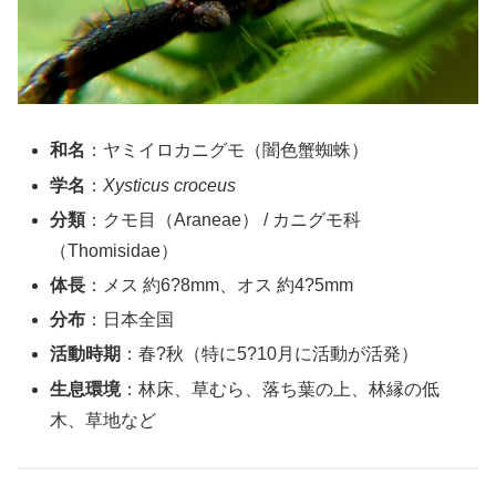
和名
：ヤミイロカニグモ（闇色蟹蜘蛛）
学名
：
Xysticus croceus
分類
：クモ目（Araneae） / カニグモ科
（Thomisidae）
体長
：メス 約6?8mm、オス 約4?5mm
分布
：日本全国
活動時期
：春?秋（特に5?10月に活動が活発）
生息環境
：林床、草むら、落ち葉の上、林縁の低
木、草地など