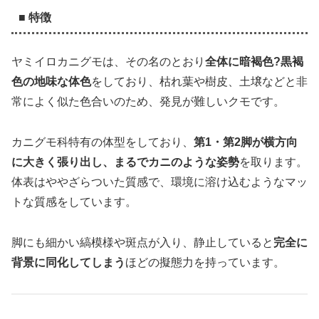
■ 特徴
ヤミイロカニグモは、その名のとおり
全体に暗褐色?黒褐
色の地味な体色
をしており、枯れ葉や樹皮、土壌などと非
常によく似た色合いのため、発見が難しいクモです。
カニグモ科特有の体型をしており、
第1・第2脚が横方向
に大きく張り出し、まるでカニのような姿勢
を取ります。
体表はややざらついた質感で、環境に溶け込むようなマッ
トな質感をしています。
脚にも細かい縞模様や斑点が入り、静止していると
完全に
背景に同化してしまう
ほどの擬態力を持っています。