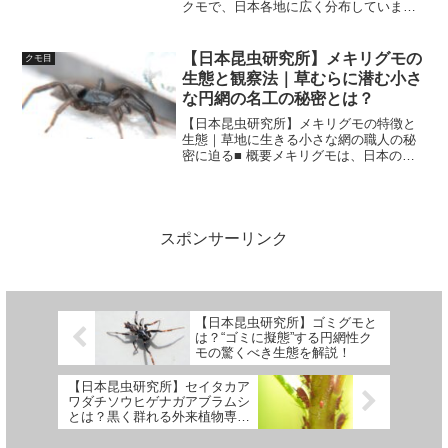
クモで、日本各地に広く分布していま
す。その名の通り、袋状の巣を作ること
で知られ、地面や植物の隙間に巧妙に隠
れた生活を送ります。特に夜行性で、昼
【日本昆虫研究所】メキリグモの
クモ目
間は巣に潜み、夜間に活動す...
生態と観察法｜草むらに潜む小さ
な円網の名工の秘密とは？
【日本昆虫研究所】メキリグモの特徴と
生態｜草地に生きる小さな網の職人の秘
密に迫る■ 概要メキリグモは、日本の草
原や林縁などに生息する小型のクモで、
繊細な円網（えんもう）を張る習性を持
つことで知られています。クモらしい姿
と行動を持ちつつ、目立...
スポンサーリンク
【日本昆虫研究所】ゴミグモと
は？“ゴミに擬態”する円網性ク
モの驚くべき生態を解説！
【日本昆虫研究所】セイタカア
ワダチソウヒゲナガアブラムシ
とは？黒く群れる外来植物専用
アブラムシの驚きの生態