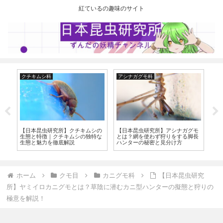
紅ているの趣味のサイト
クチキムシ科
アシナガグモ科
シ
ム
【日本昆虫研究所】クチキムシの
【日本昆虫研究所】アシナガグモ
【
の
生態と特徴｜クチキムシの独特な
とは？網を使わず狩りをする脚長
チ
生態と魅力を徹底解説
ハンターの秘密と見分け方
幼
ホーム
クモ目
カニグモ科
【日本昆虫研究
所】ヤミイロカニグモとは？草陰に潜むカニ型ハンターの擬態と狩りの
極意を解説！