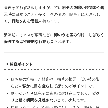
昼夜を問わず活動しますが、特に
朝夕の薄暗い時間帯や曇
天時
に目立つことが多く、その名の「闇色」にふさわし
く、
日陰を好む習性
を持ちます。
繁殖期にはメスが葉裏などに
卵のうを産み付け、しばらく
保護する母性愛的な行動
も見られます。
■ 観察ポイント
落ち葉の堆積した林床や、枯草の根元、低い枝の影
などを
静かに目を凝らして探す
のがポイントです。
動かないときは完全に背景に溶け込んでおり、
ピク
リと動く瞬間を見逃さない
ことが大切です。
望遠マクロレンズや懐中電灯を用いると、微妙な陰