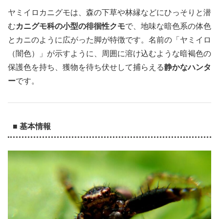
ヤミイロカニグモは、森の下草や林縁などにひっそりと潜
む
カニグモ科の小型の徘徊性クモ
で、地味な暗色系の体色
とカニのように広がった脚が特徴です。名前の「ヤミイロ
（闇色）」が示すように、周囲に溶け込むような暗褐色の
保護色を持ち、獲物を待ち伏せして捕らえる
静かなハンタ
ー
です。
■ 基本情報