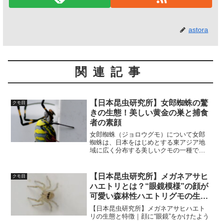
astora
関連記事
【日本昆虫研究所】女郎蜘蛛の驚
クモ目
きの生態！美しい黄金の巣と捕食
者の素顔
女郎蜘蛛（ジョロウグモ）について女郎
蜘蛛は、日本をはじめとする東アジア地
域に広く分布する美しいクモの一種で
す。その名前は、日本の伝説や文化にも
深く関わり、特徴的な体の模様や独特の
生活様式から、人々に親しまれると同時
【日本昆虫研究所】メガネアサヒ
クモ目
に神秘的な印象を与えていま...
ハエトリとは？“眼鏡模様”の顔が
可愛い森林性ハエトリグモの生態
を紹介
【日本昆虫研究所】メガネアサヒハエト
リの生態と特徴｜顔に“眼鏡”をかけたよう