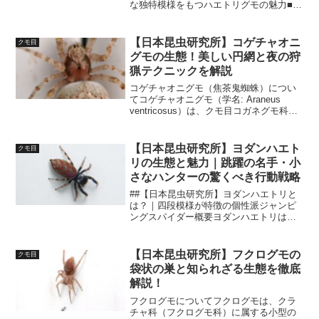
な独特模様をもつハエトリグモの魅力■
概要メガネアサヒハエトリは、日本の森
林や林縁などで見られる小型のハエトリ
グモで、オスの顔面に見られる“眼鏡”のよ
【日本昆虫研究所】コゲチャオニ
クモ目
うな白い模様が...
グモの生態！美しい円網と夜の狩
猟テクニックを解説
コゲチャオニグモ（焦茶鬼蜘蛛）につい
てコゲチャオニグモ（学名: Araneus
ventricosus）は、クモ目コガネグモ科に
属する大型のクモです。その名の通り、
焦げ茶色の体色と威厳ある姿が特徴で、
主に日本全国の森林や庭先、草地などで
【日本昆虫研究所】ヨダンハエト
クモ目
見ら...
リの生態と魅力｜跳躍の名手・小
さなハンターの驚くべき行動戦略
##【日本昆虫研究所】ヨダンハエトリと
は？｜四段模様が特徴の個性派ジャンピ
ングスパイダー概要ヨダンハエトリは、
ハエトリグモ科に属する小型のクモで、
和名はその背中に見られる4つの黒い縞模
様に由来します。体長は4～6mmほどと
【日本昆虫研究所】フクログモの
クモ目
非常に小型ながら、...
袋状の巣と知られざる生態を徹底
解説！
フクログモについてフクログモは、クラ
チャ科（フクログモ科）に属する小型の