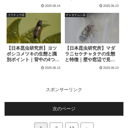
は？
セセリチョウの代表格
2025.06.14
2025.06.13
コウチュウ目
チャタテムシ目
【日本昆虫研究所】ヨツ
【日本昆虫研究所】マダ
ボシコメツキの生態と識
ラニセケチャタテの生態
別ポイント｜背中の4つの
と特徴｜壁や窓辺で見か
星が特徴的な美しいコメ
ける微細昆虫の正体
2025.06.13
2025.06.13
ツキムシ
スポンサーリンク
次のページ