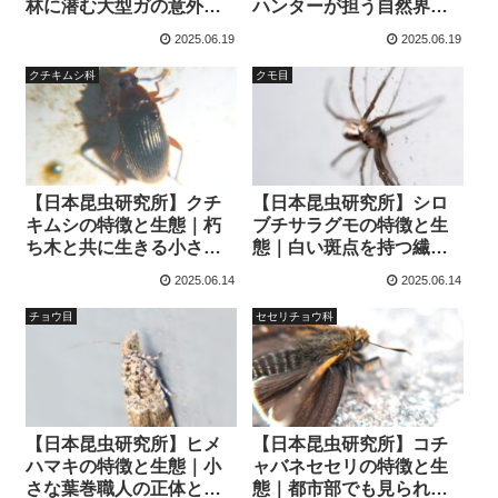
林に潜む大型ガの意外な
ハンターが担う自然界の
素顔
役割とは？
2025.06.19
2025.06.19
クチキムシ科
クモ目
【日本昆虫研究所】クチ
【日本昆虫研究所】シロ
キムシの特徴と生態｜朽
ブチサラグモの特徴と生
ち木と共に生きる小さな
態｜白い斑点を持つ繊細
職人たち
な糸の名手
2025.06.14
2025.06.14
チョウ目
セセリチョウ科
【日本昆虫研究所】ヒメ
【日本昆虫研究所】コチ
ハマキの特徴と生態｜小
ャバネセセリの特徴と生
さな葉巻職人の正体と
態｜都市部でも見られる