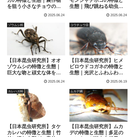
ガの特徴と生態｜農作物
モンシャチホコの特徴と
を狙う小さなチョウの正
生態｜飛び跳ねる幼虫と
体と対策とは？
ユニークな成虫の姿に注
2025.06.24
2025.06.24
目
ゾウムシ科
コウチュウ目
【日本昆虫研究所】オオ
【日本昆虫研究所】ヒメ
ゾウムシの特徴と生態｜
ビロウドコガネの特徴と
巨大な吻と頑丈な体をも
生態｜光沢とふわふわの
つ森林の重戦車
体毛をまとう小さな宝石
2025.06.24
2025.06.19
カレハガ科
ムカデ綱
【日本昆虫研究所】タケ
【日本昆虫研究所】ムカ
カレハの特徴と生態｜竹
デの特徴と生態｜多足の