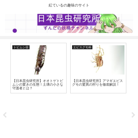
紅ているの趣味のサイト
トビムシ目
エビスグモ科
ク
【
【日本昆虫研究所】オオトゲトビ
【日本昆虫研究所】アマギエビス
リ
チ
ムシの驚きの生態！土壌の小さな
グモの驚異の狩りを徹底解説！
虫
白
守護者とは？
！