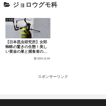
ジョロウグモ科
クモ目
【日本昆虫研究所】女郎
蜘蛛の驚きの生態！美し
い黄金の巣と捕食者の素
顔
2024.12.04
スポンサーリンク