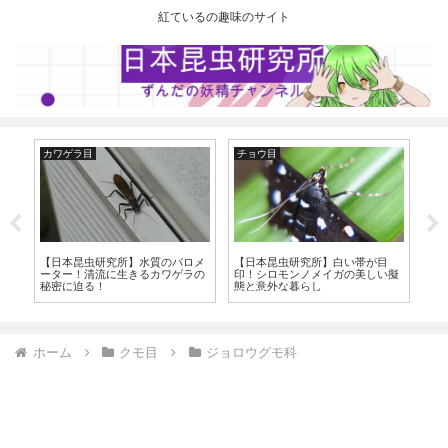
紅ているの趣味のサイト
カワゲラ目
チョウ目
ケ
の中
【日本昆虫研究所】水質のバロメ
【日本昆虫研究所】白い帯が目
【
研
ーター！清流に生きるカワゲラの
印！シロモンノメイガの美しい擬
ケ
秘密に迫る！
態と意外な暮らし
い
ホーム
クモ目
ジョロウグモ科