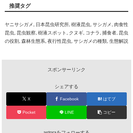
推奨タグ
ヤニサシガメ, 日本昆虫研究所, 樹液昆虫, サシガメ, 肉食性
昆虫, 昆虫観察, 樹液スポット, クヌギ, コナラ, 捕食者, 昆虫
の役割, 森林生態系, 夜行性昆虫, サシガメの種類, 生態解説
スポンサーリンク
シェアする
X
Facebook
はてブ
Pocket
LINE
コピー
astoraをフォローする