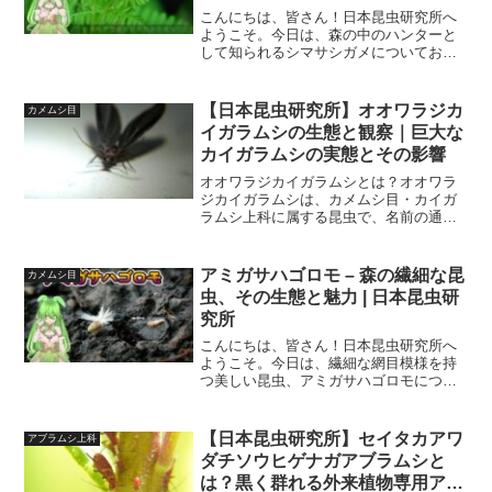
こんにちは、皆さん！日本昆虫研究所へ
ようこそ。今日は、森の中のハンターと
して知られるシマサシガメについてお話
しします。彼らの特徴や生態について詳
しく見ていきましょう！シマサシガメ
（学名: Reduviidae）は、肉食性のカメム
【日本昆虫研究所】オオワラジカ
カメムシ目
シの仲間で、...
イガラムシの生態と観察｜巨大な
カイガラムシの実態とその影響
オオワラジカイガラムシとは？オオワラ
ジカイガラムシは、カメムシ目・カイガ
ラムシ上科に属する昆虫で、名前の通り
「大きなワラジ」のような形状をもつ特
異な外見が特徴です。体長が10mmを超
えることもあり、カイガラムシ類として
アミガサハゴロモ – 森の繊細な昆
カメムシ目
は異例の大型種。日本で...
虫、その生態と魅力 | 日本昆虫研
究所
こんにちは、皆さん！日本昆虫研究所へ
ようこそ。今日は、繊細な網目模様を持
つ美しい昆虫、アミガサハゴロモについ
てお話しします。彼らの特徴や生態につ
いて詳しく見ていきましょう！アミガサ
ハゴロモは、ハゴロモ科に属する昆虫の
【日本昆虫研究所】セイタカアワ
アブラムシ上科
一種で、日本の森林や草地...
ダチソウヒゲナガアブラムシと
は？黒く群れる外来植物専用アブ