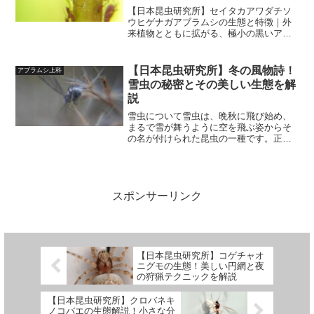
ラムシの驚きの生態
【日本昆虫研究所】セイタカアワダチソ
ウヒゲナガアブラムシの生態と特徴｜外
来植物とともに拡がる、極小の黒いアブ
ラムシの謎に迫る■ 概要セイタカアワダ
チソウヒゲナガアブラムシは、北アメリ
カ原産の外来植物「セイタカアワダチソ
【日本昆虫研究所】冬の風物詩！
アブラムシ上科
ウ」に寄生する非常に小...
雪虫の秘密とその美しい生態を解
説
雪虫について雪虫は、晩秋に飛び始め、
まるで雪が舞うように空を飛ぶ姿からそ
の名が付けられた昆虫の一種です。正確
にはアブラムシの仲間で、「トドノネオ
オワタムシ」という種が代表的です。北
海道や東北地方をはじめとする寒冷地で
特によく知られ、冬の訪れ...
スポンサーリンク
【日本昆虫研究所】コゲチャオ
ニグモの生態！美しい円網と夜
の狩猟テクニックを解説
【日本昆虫研究所】クロバネキ
ノコバエの生態解説！小さな分