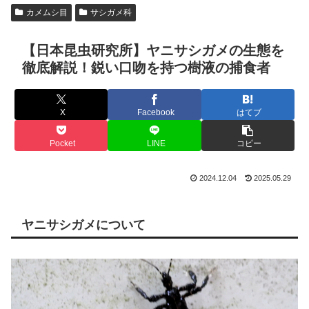
カメムシ目
サシガメ科
【日本昆虫研究所】ヤニサシガメの生態を
徹底解説！鋭い口吻を持つ樹液の捕食者
X
Facebook
はてブ
Pocket
LINE
コピー
2024.12.04
2025.05.29
ヤニサシガメについて