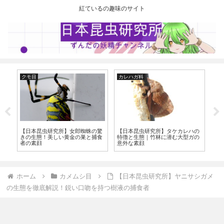
紅ているの趣味のサイト
クモ目
カレハガ科
カ
【日本昆虫研究所】女郎蜘蛛の驚
の
【
【日本昆虫研究所】タケカレハの
きの生態！美しい黄金の巣と捕食
底
ー
特徴と生態｜竹林に潜む大型ガの
者の素顔
秘
意外な素顔
ホーム
カメムシ目
【日本昆虫研究所】ヤニサシガメ
の生態を徹底解説！鋭い口吻を持つ樹液の捕食者