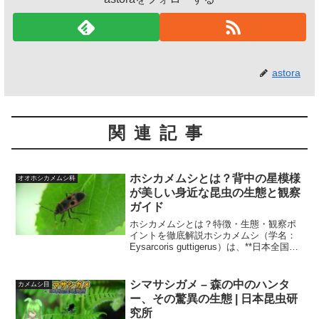
astora
関連記事
ホシカメムシとは？背中の星模様
オオホシカメムシ科
が美しい身近な昆虫の生態と観察
ガイド
ホシカメムシとは？特徴・生態・観察ポ
イントを徹底解説ホシカメムシ（学名：
Eysarcoris guttigerus）は、**日本全国に
広く分布するカメムシ科
（Pentatomidae）**の昆虫で、小柄なが
らも特徴的な模様と行動で知られてい...
シマサシガメ – 森の中のハンタ
カメムシ目
ー、その驚異の生態 | 日本昆虫研
究所